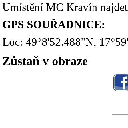
Umístění MC Kravín najde
GPS SOUŘADNICE:
Loc: 49°8'52.488"N, 17°59
Zůstaň v obraze