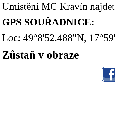
Umístění MC Kravín najde
GPS SOUŘADNICE:
Loc: 49°8'52.488"N, 17°59
Zůstaň v obraze