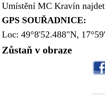
Umístění MC Kravín najde
GPS SOUŘADNICE:
Loc: 49°8'52.488"N, 17°59
Zůstaň v obraze