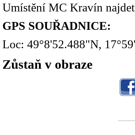
Umístění MC Kravín najde
GPS SOUŘADNICE:
Loc: 49°8'52.488"N, 17°59
Zůstaň v obraze