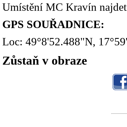
Umístění MC Kravín najde
GPS SOUŘADNICE:
Loc: 49°8'52.488"N, 17°59
Zůstaň v obraze