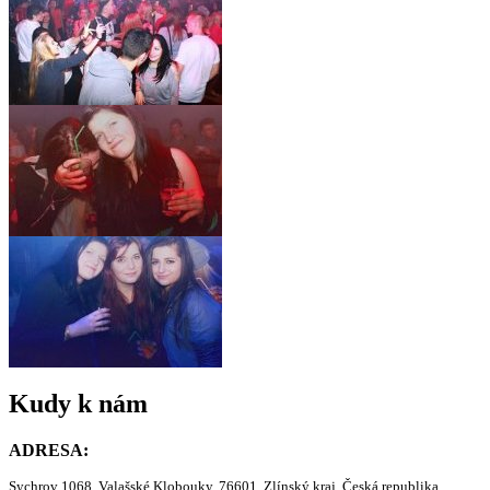
Kudy k nám
ADRESA:
Sychrov 1068, Valašské Klobouky, 76601, Zlínský kraj, Česká republika