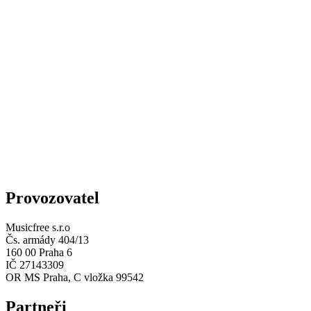
Provozovatel
Musicfree s.r.o
Čs. armády 404/13
160 00 Praha 6
IČ 27143309
OR MS Praha, C vložka 99542
Partneři