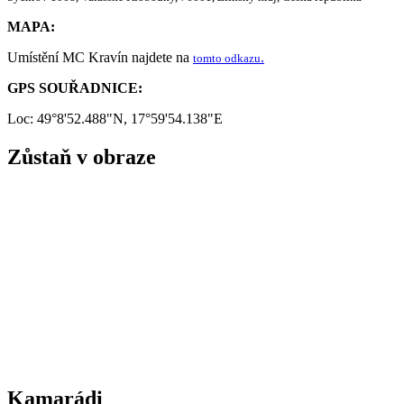
MAPA:
Umístění MC Kravín najdete na
.
tomto odkazu
GPS SOUŘADNICE:
Loc: 49°8'52.488"N, 17°59'54.138"E
Zůstaň v obraze
Kamarádi