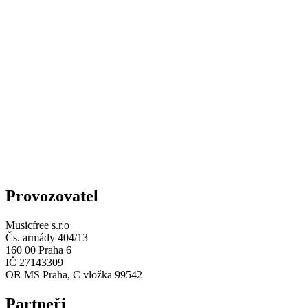
Provozovatel
Musicfree s.r.o
Čs. armády 404/13
160 00 Praha 6
IČ 27143309
OR MS Praha, C vložka 99542
Partneři