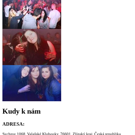
Kudy k nám
ADRESA:
Sychrov 1068, Valašské Klobouky, 76601, Zlínský kraj, Česká republika