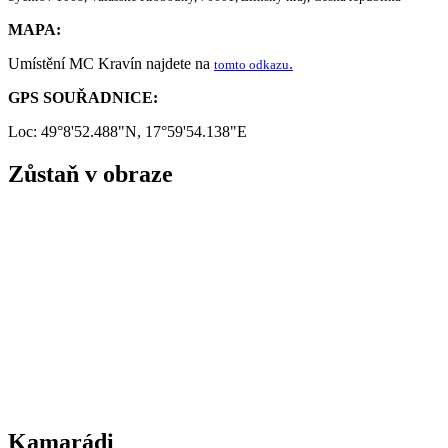
MAPA:
Umístění MC Kravín najdete na
.
tomto odkazu
GPS SOUŘADNICE:
Loc: 49°8'52.488"N, 17°59'54.138"E
Zůstaň v obraze
Kamarádi