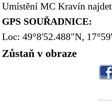
Umístění MC Kravín najde
GPS SOUŘADNICE:
Loc: 49°8'52.488"N, 17°59
Zůstaň v obraze