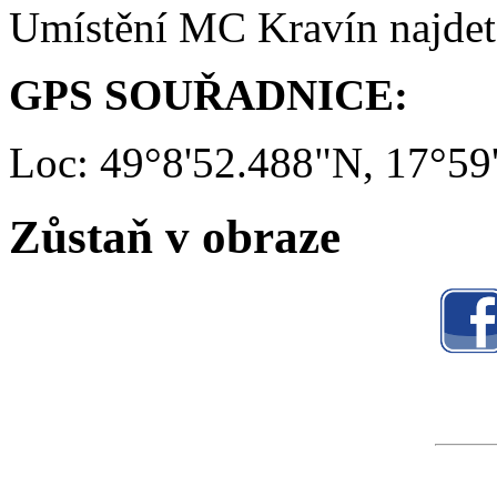
Umístění MC Kravín najde
GPS SOUŘADNICE:
Loc: 49°8'52.488"N, 17°59
Zůstaň v obraze