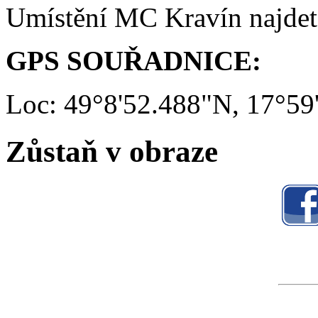
Umístění MC Kravín najde
GPS SOUŘADNICE:
Loc: 49°8'52.488"N, 17°59
Zůstaň v obraze