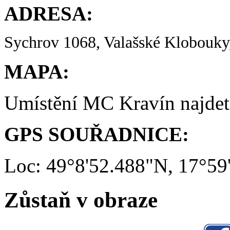
ADRESA:
Sychrov 1068, Valašské Klobouky,
MAPA:
Umístění MC Kravín najde
GPS SOUŘADNICE:
Loc: 49°8'52.488"N, 17°59
Zůstaň v obraze