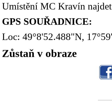
Umístění MC Kravín najde
GPS SOUŘADNICE:
Loc: 49°8'52.488"N, 17°59
Zůstaň v obraze