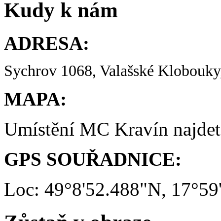
Kudy k nám
ADRESA:
Sychrov 1068, Valašské Klobouky,
MAPA:
Umístění MC Kravín najde
GPS SOUŘADNICE:
Loc: 49°8'52.488"N, 17°59