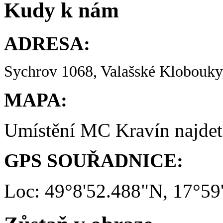
Kudy k nám
ADRESA:
Sychrov 1068, Valašské Klobouky,
MAPA:
Umístění MC Kravín najde
GPS SOUŘADNICE:
Loc: 49°8'52.488"N, 17°59