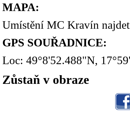
MAPA:
Umístění MC Kravín najde
GPS SOUŘADNICE:
Loc: 49°8'52.488"N, 17°59
Zůstaň v obraze