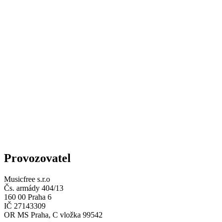
Provozovatel
Musicfree s.r.o
Čs. armády 404/13
160 00 Praha 6
IČ 27143309
OR MS Praha, C vložka 99542