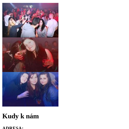
Kudy k nám
ADRESA: