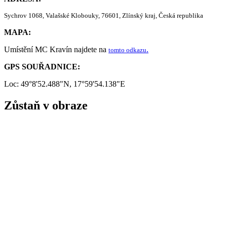
Sychrov 1068, Valašské Klobouky, 76601, Zlínský kraj, Česká republika
MAPA:
Umístění MC Kravín najdete na
.
tomto odkazu
GPS SOUŘADNICE:
Loc: 49°8'52.488"N, 17°59'54.138"E
Zůstaň v obraze