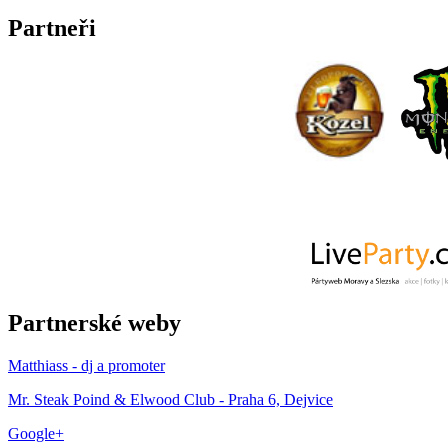
Partneři
Partnerské weby
Matthiass - dj a promoter
Mr. Steak Poind & Elwood Club - Praha 6, Dejvice
Google+