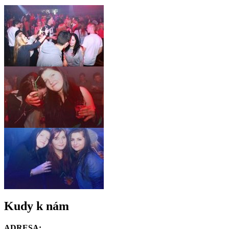
Kudy k nám
ADRESA: