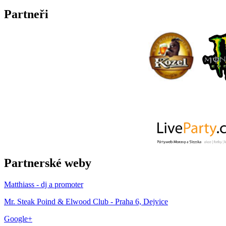
Partneři
Partnerské weby
Matthiass - dj a promoter
Mr. Steak Poind & Elwood Club - Praha 6, Dejvice
Google+