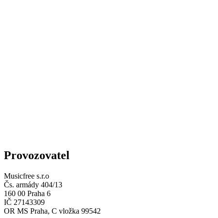
Provozovatel
Musicfree s.r.o
Čs. armády 404/13
160 00 Praha 6
IČ 27143309
OR MS Praha, C vložka 99542