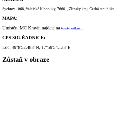
Sychrov 1068, Valašské Klobouky, 76601, Zlínský kraj, Česká republika
MAPA:
Umístění MC Kravín najdete na
.
tomto odkazu
GPS SOUŘADNICE:
Loc: 49°8'52.488"N, 17°59'54.138"E
Zůstaň v obraze