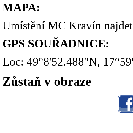
MAPA:
Umístění MC Kravín najde
GPS SOUŘADNICE:
Loc: 49°8'52.488"N, 17°59
Zůstaň v obraze