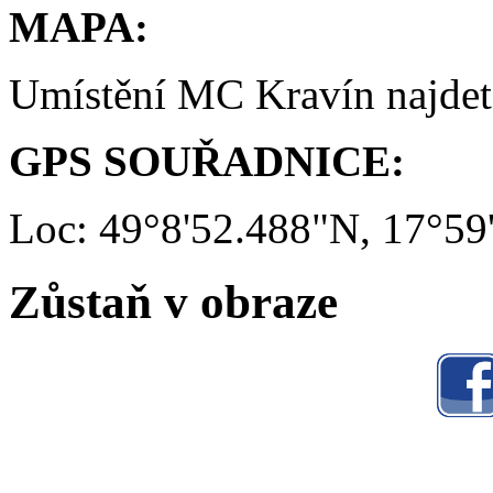
MAPA:
Umístění MC Kravín najde
GPS SOUŘADNICE:
Loc: 49°8'52.488"N, 17°59
Zůstaň v obraze