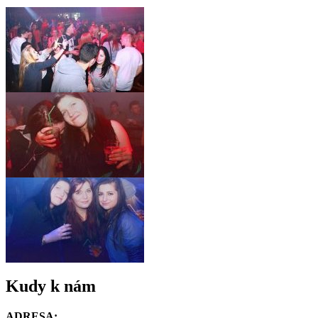
Kudy k nám
ADRESA: