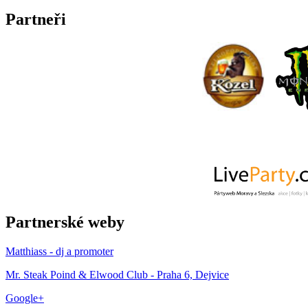
Partneři
Partnerské weby
Matthiass - dj a promoter
Mr. Steak Poind & Elwood Club - Praha 6, Dejvice
Google+