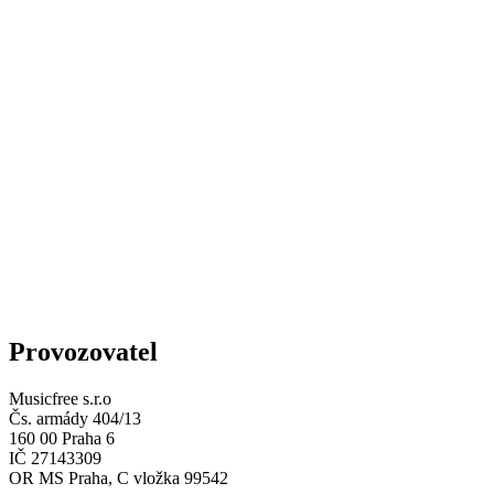
Provozovatel
Musicfree s.r.o
Čs. armády 404/13
160 00 Praha 6
IČ 27143309
OR MS Praha, C vložka 99542