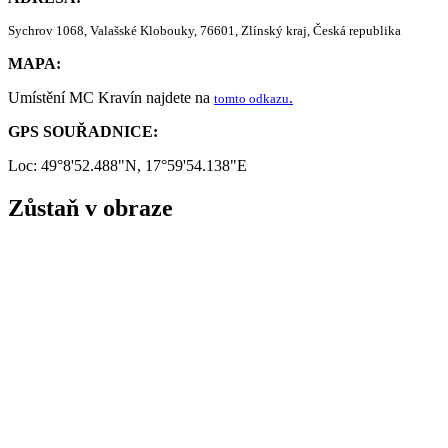
Sychrov 1068, Valašské Klobouky, 76601, Zlínský kraj, Česká republika
MAPA:
Umístění MC Kravín najdete na
.
tomto odkazu
GPS SOUŘADNICE:
Loc: 49°8'52.488"N, 17°59'54.138"E
Zůstaň v obraze