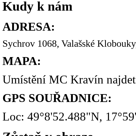
Kudy k nám
ADRESA:
Sychrov 1068, Valašské Klobouky,
MAPA:
Umístění MC Kravín najde
GPS SOUŘADNICE:
Loc: 49°8'52.488"N, 17°59