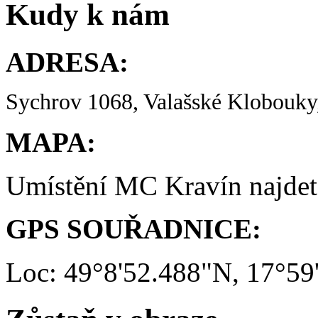
Kudy k nám
ADRESA:
Sychrov 1068, Valašské Klobouky,
MAPA:
Umístění MC Kravín najde
GPS SOUŘADNICE:
Loc: 49°8'52.488"N, 17°59