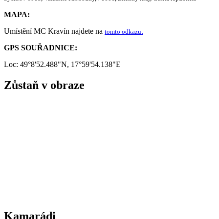
MAPA:
Umístění MC Kravín najdete na
.
tomto odkazu
GPS SOUŘADNICE:
Loc: 49°8'52.488"N, 17°59'54.138"E
Zůstaň v obraze
Kamarádi