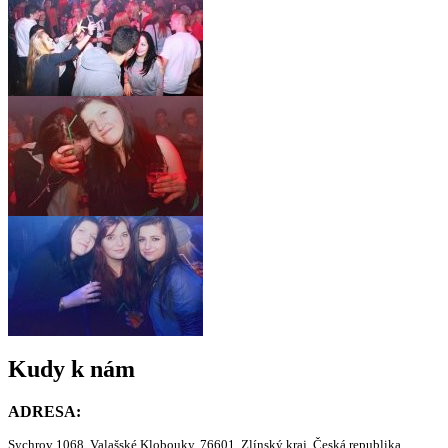
Kudy k nám
ADRESA:
Sychrov 1068, Valašské Klobouky, 76601, Zlínský kraj, Česká republika