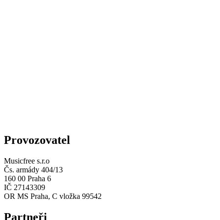
Provozovatel
Musicfree s.r.o
Čs. armády 404/13
160 00 Praha 6
IČ 27143309
OR MS Praha, C vložka 99542
Partneři