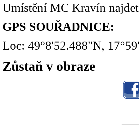
Umístění MC Kravín najde
GPS SOUŘADNICE:
Loc: 49°8'52.488"N, 17°59
Zůstaň v obraze