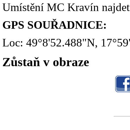
Umístění MC Kravín najde
GPS SOUŘADNICE:
Loc: 49°8'52.488"N, 17°59
Zůstaň v obraze