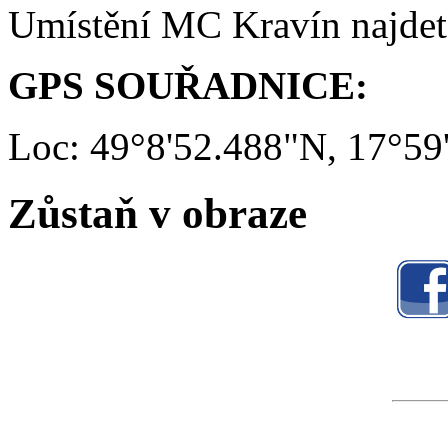
Umístění MC Kravín najde
GPS SOUŘADNICE:
Loc: 49°8'52.488"N, 17°59
Zůstaň v obraze