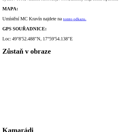
MAPA:
Umístění MC Kravín najdete na
.
tomto odkazu
GPS SOUŘADNICE:
Loc: 49°8'52.488"N, 17°59'54.138"E
Zůstaň v obraze
Kamarádi