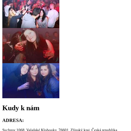
Kudy k nám
ADRESA:
Sychrov 1068, Valašské Klobouky, 76601, Zlínský kraj, Česká republika