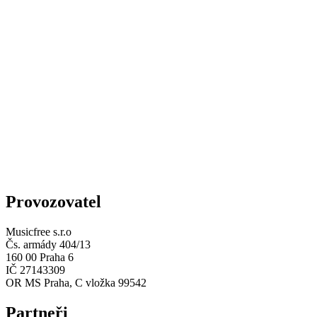
Provozovatel
Musicfree s.r.o
Čs. armády 404/13
160 00 Praha 6
IČ 27143309
OR MS Praha, C vložka 99542
Partneři