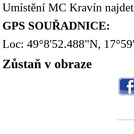
Umístění MC Kravín najde
GPS SOUŘADNICE:
Loc: 49°8'52.488"N, 17°59
Zůstaň v obraze