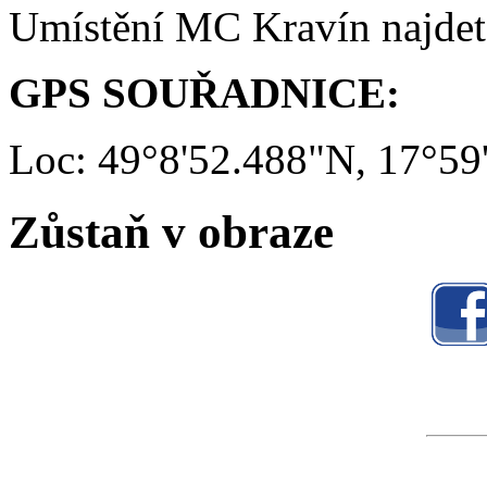
Umístění MC Kravín najde
GPS SOUŘADNICE:
Loc: 49°8'52.488"N, 17°59
Zůstaň v obraze