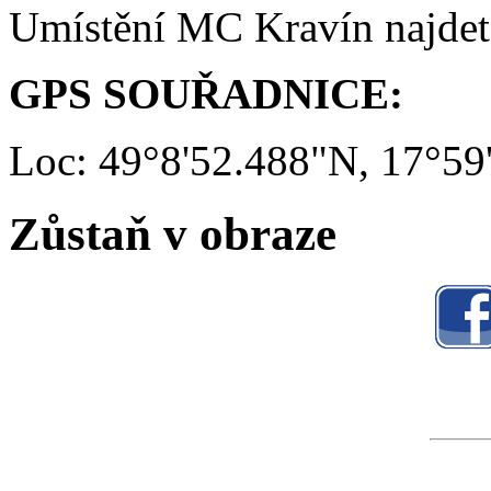
Umístění MC Kravín najde
GPS SOUŘADNICE:
Loc: 49°8'52.488"N, 17°59
Zůstaň v obraze