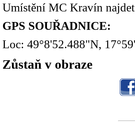
Umístění MC Kravín najde
GPS SOUŘADNICE:
Loc: 49°8'52.488"N, 17°59
Zůstaň v obraze