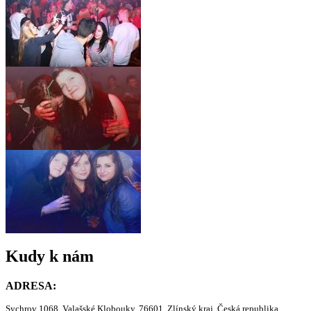
Kudy k nám
ADRESA:
Sychrov 1068, Valašské Klobouky, 76601, Zlínský kraj, Česká republika