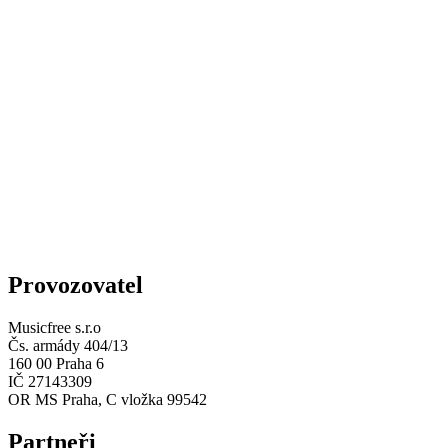
Provozovatel
Musicfree s.r.o
Čs. armády 404/13
160 00 Praha 6
IČ 27143309
OR MS Praha, C vložka 99542
Partneři