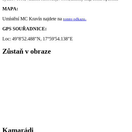
MAPA:
Umístění MC Kravín najdete na
.
tomto odkazu
GPS SOUŘADNICE:
Loc: 49°8'52.488"N, 17°59'54.138"E
Zůstaň v obraze
Kamarádi