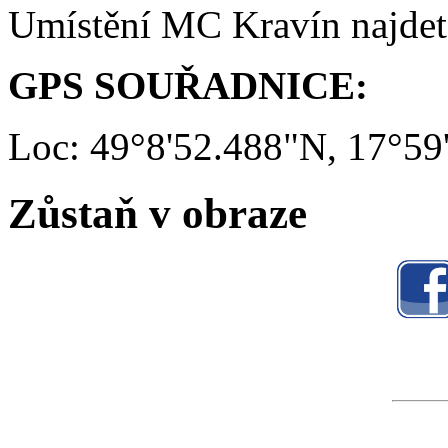
Umístění MC Kravín najde
GPS SOUŘADNICE:
Loc: 49°8'52.488"N, 17°59
Zůstaň v obraze