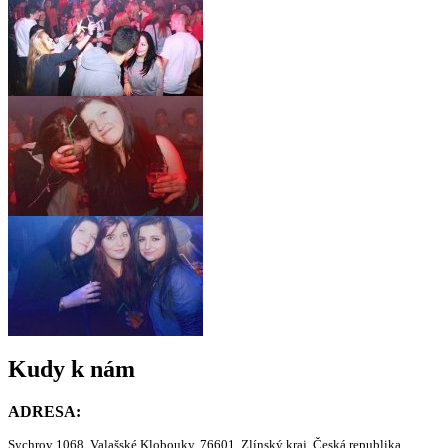
Kudy k nám
ADRESA:
Sychrov 1068, Valašské Klobouky, 76601, Zlínský kraj, Česká republika