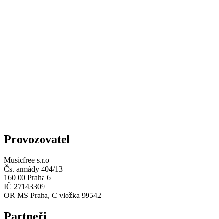
Provozovatel
Musicfree s.r.o
Čs. armády 404/13
160 00 Praha 6
IČ 27143309
OR MS Praha, C vložka 99542
Partneři