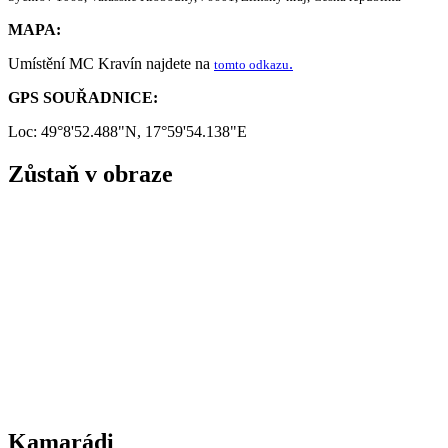
MAPA:
Umístění MC Kravín najdete na
.
tomto odkazu
GPS SOUŘADNICE:
Loc: 49°8'52.488"N, 17°59'54.138"E
Zůstaň v obraze
Kamarádi