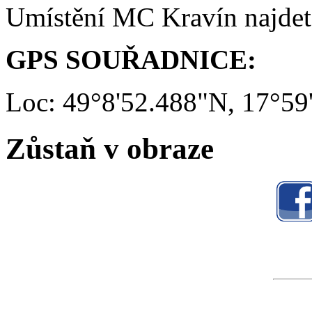
Umístění MC Kravín najde
GPS SOUŘADNICE:
Loc: 49°8'52.488"N, 17°59
Zůstaň v obraze