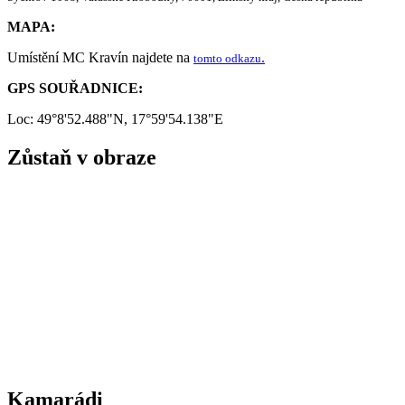
MAPA:
Umístění MC Kravín najdete na
.
tomto odkazu
GPS SOUŘADNICE:
Loc: 49°8'52.488"N, 17°59'54.138"E
Zůstaň v obraze
Kamarádi