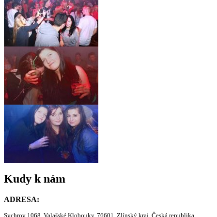
Kudy k nám
ADRESA:
Sychrov 1068, Valašské Klobouky, 76601, Zlínský kraj, Česká republika