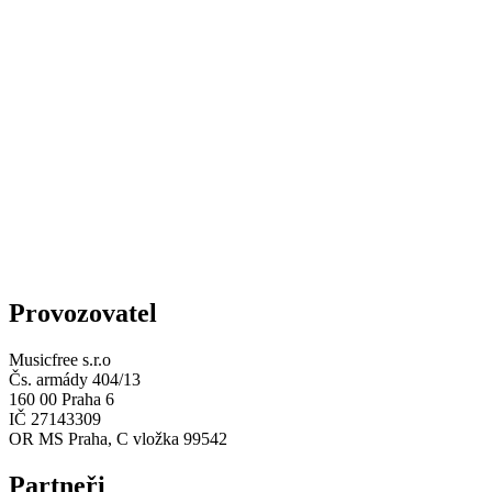
Provozovatel
Musicfree s.r.o
Čs. armády 404/13
160 00 Praha 6
IČ 27143309
OR MS Praha, C vložka 99542
Partneři