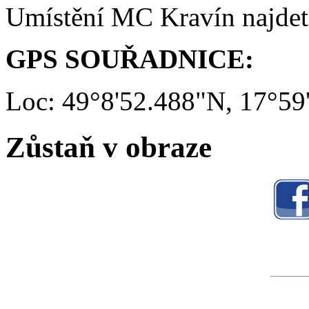
Umístění MC Kravín najde
GPS SOUŘADNICE:
Loc: 49°8'52.488"N, 17°59
Zůstaň v obraze