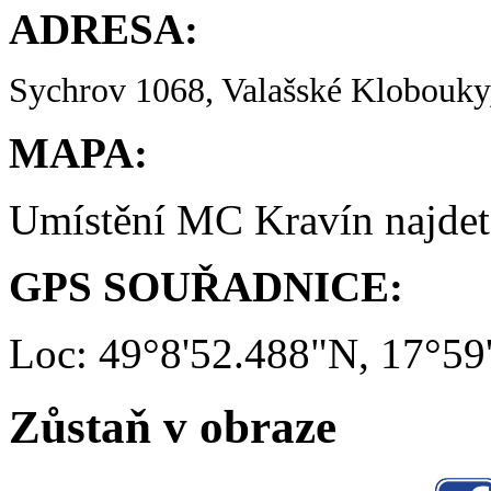
ADRESA:
Sychrov 1068, Valašské Klobouky,
MAPA:
Umístění MC Kravín najde
GPS SOUŘADNICE:
Loc: 49°8'52.488"N, 17°59
Zůstaň v obraze