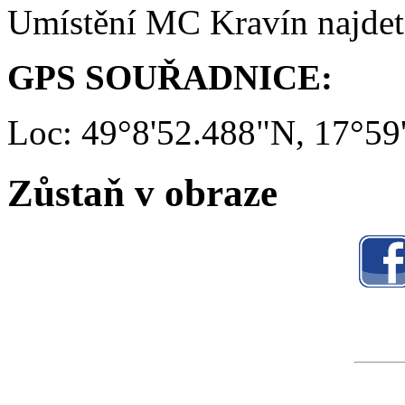
Umístění MC Kravín najde
GPS SOUŘADNICE:
Loc: 49°8'52.488"N, 17°59
Zůstaň v obraze