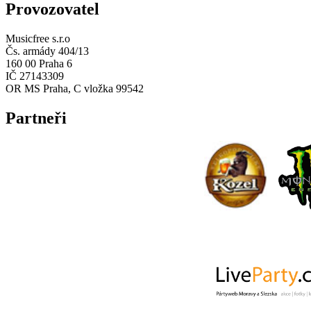
Provozovatel
Musicfree s.r.o
Čs. armády 404/13
160 00 Praha 6
IČ 27143309
OR MS Praha, C vložka 99542
Partneři