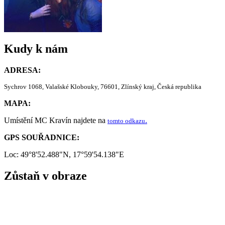
Kudy k nám
ADRESA:
Sychrov 1068, Valašské Klobouky, 76601, Zlínský kraj, Česká republika
MAPA:
Umístění MC Kravín najdete na
.
tomto odkazu
GPS SOUŘADNICE:
Loc: 49°8'52.488"N, 17°59'54.138"E
Zůstaň v obraze