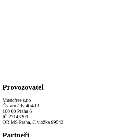
Provozovatel
Musicfree s.r.o
Čs. armády 404/13
160 00 Praha 6
IČ 27143309
OR MS Praha, C vložka 99542
Partneři