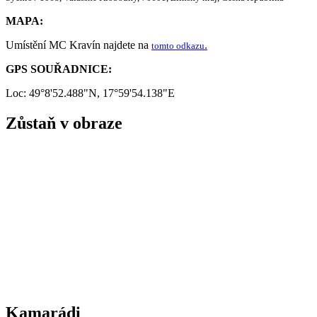
MAPA:
Umístění MC Kravín najdete na
.
tomto odkazu
GPS SOUŘADNICE:
Loc: 49°8'52.488"N, 17°59'54.138"E
Zůstaň v obraze
Kamarádi