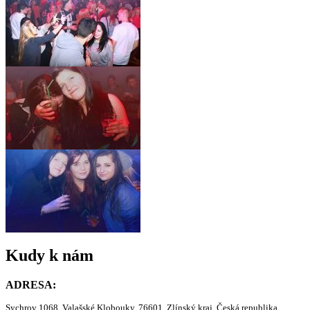
Kudy k nám
ADRESA:
Sychrov 1068, Valašské Klobouky, 76601, Zlínský kraj, Česká republika