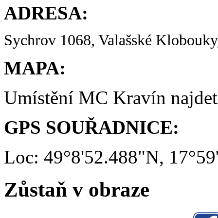
ADRESA:
Sychrov 1068, Valašské Klobouky,
MAPA:
Umístění MC Kravín najde
GPS SOUŘADNICE:
Loc: 49°8'52.488"N, 17°59
Zůstaň v obraze