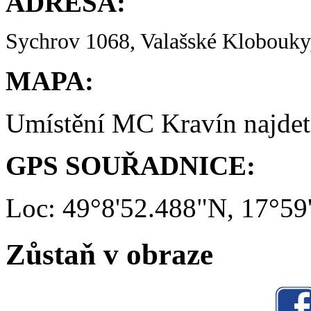
ADRESA:
Sychrov 1068, Valašské Klobouky,
MAPA:
Umístění MC Kravín najde
GPS SOUŘADNICE:
Loc: 49°8'52.488"N, 17°59
Zůstaň v obraze