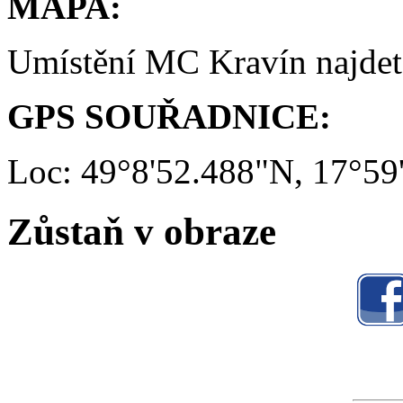
MAPA:
Umístění MC Kravín najde
GPS SOUŘADNICE:
Loc: 49°8'52.488"N, 17°59
Zůstaň v obraze