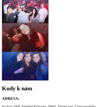
Kudy k nám
ADRESA:
Sychrov 1068, Valašské Klobouky, 76601, Zlínský kraj, Česká republika