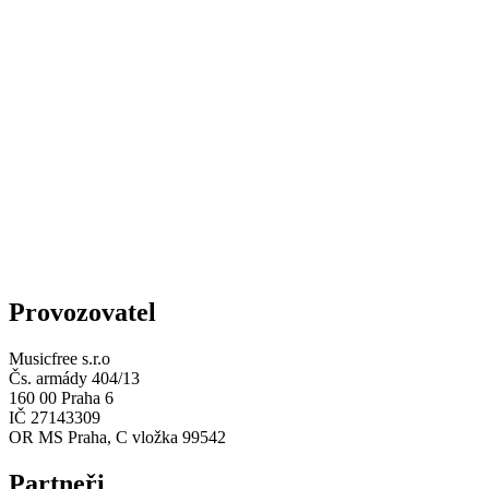
Provozovatel
Musicfree s.r.o
Čs. armády 404/13
160 00 Praha 6
IČ 27143309
OR MS Praha, C vložka 99542
Partneři