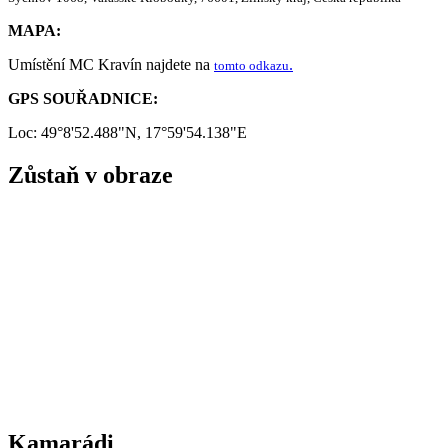
MAPA:
Umístění MC Kravín najdete na
.
tomto odkazu
GPS SOUŘADNICE:
Loc: 49°8'52.488"N, 17°59'54.138"E
Zůstaň v obraze
Kamarádi