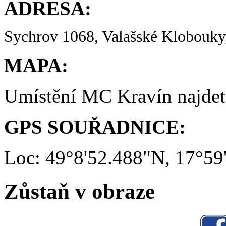
ADRESA:
Sychrov 1068, Valašské Klobouky,
MAPA:
Umístění MC Kravín najde
GPS SOUŘADNICE:
Loc: 49°8'52.488"N, 17°59
Zůstaň v obraze