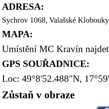
ADRESA:
Sychrov 1068, Valašské Klobouky,
MAPA:
Umístění MC Kravín najde
GPS SOUŘADNICE:
Loc: 49°8'52.488"N, 17°59
Zůstaň v obraze