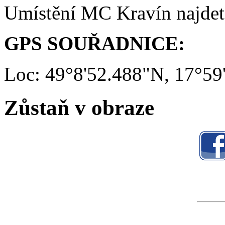
Umístění MC Kravín najde
GPS SOUŘADNICE:
Loc: 49°8'52.488"N, 17°59
Zůstaň v obraze