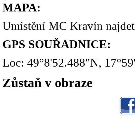
MAPA:
Umístění MC Kravín najde
GPS SOUŘADNICE:
Loc: 49°8'52.488"N, 17°59
Zůstaň v obraze