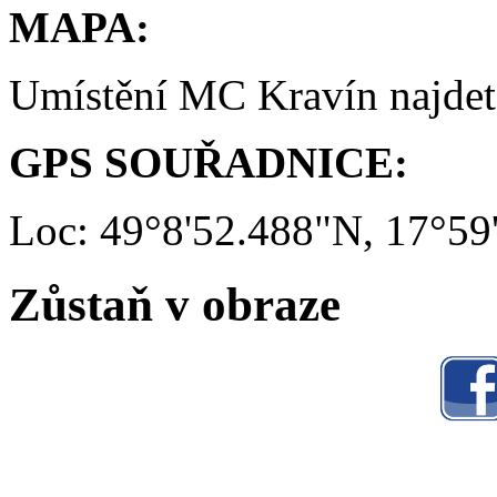
MAPA:
Umístění MC Kravín najde
GPS SOUŘADNICE:
Loc: 49°8'52.488"N, 17°59
Zůstaň v obraze